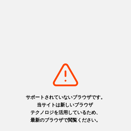
前」の日常になります。
ホテルソラ
糸ヶ浜海浜公園近くの高台に建つリゾートホテル
ージュ大
で、別府湾を一望できる絶景ロケーション。
分・日出
温泉やプール、テニスなど設備が充実していま
す。
住所：大分県速見郡日出町大神7505
金輪島
日の出や日の入りの時間帯に2つの奇岩が美しく照
らされ、幻想的な光景が広がります。
ふらりと海辺を散歩して絶景を独り占めすれば、
贅沢なひと時を味わえます。
住所：大分県速見郡日出町真那井八代港
糸ヶ浜海浜
遠浅で子どもも安心して遊べる海水浴場を中心
公園
に、キャンプ場やログキャビン、テニスコートな
どを備えた総合レジャー公園。
7月1日の海開き以降は多くの家族や若者で賑わい
ます。
住所：大分県速見郡日出町大神6842