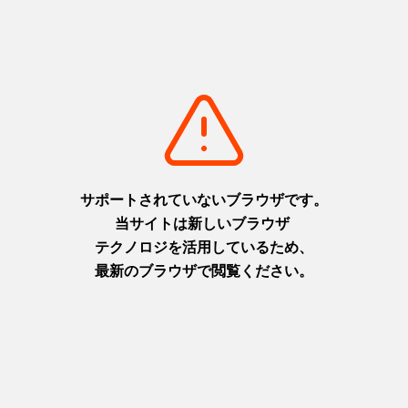
「漁師の母ちゃん飯」では、漁港で水揚げされた新鮮な魚を使
った天ぷらや、すり身入りの味噌汁など、地元ならではの料理
を堪能していただきました。
食事を囲みながら自然と会話が生まれ、参加者同士が交流を深
める、笑顔あふれるひとときとなりました。
交流の輪が広がるひととき